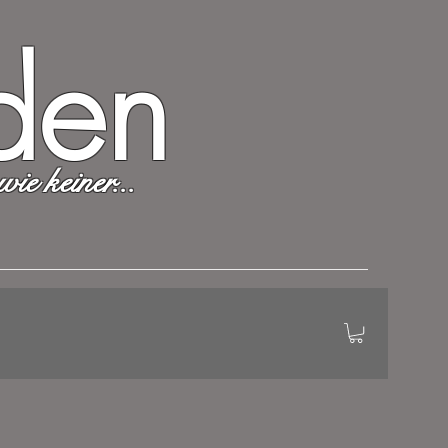
aden
wie keiner...