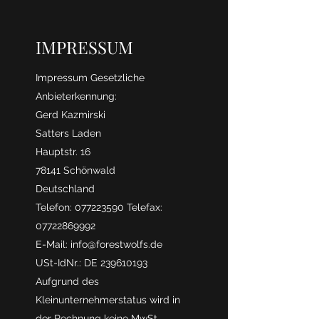
IMPRESSUM
Impressum Gesetzliche
Anbieterkennung:
Gerd Kazmirski
Satters Laden
Hauptstr. 16
78141 Schönwald
Deutschland
Telefon:
077223590
Telefax:
07722869992
E-Mail:
info@forestwolfs.de
USt-IdNr.: DE
239610193
Aufgrund des
Kleinunternehmerstatus wird in
der Rechnung keine MwSt.