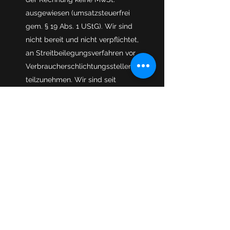
ausgewiesen (umsatzsteuerfrei
gem. § 19 Abs. 1 UStG). Wir sind
nicht bereit und nicht verpflichtet,
an Streitbeilegungsverfahren vor
Verbraucherschlichtungsstellen
teilzunehmen. Wir sind seit
29.07.2015
Mitglied der Initiative
"FairCommerce". Nähere
Informationen hierzu finden Sie
unter
www.haendlerbund.de/faircomm
erce.
Forest Wolfs